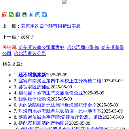
上一篇：
若何用这四个环节词筛出实靠
下一篇：没有了
关键词:
哈尔滨装修公司哪家好
哈尔滨商业装修
哈尔滨整装
公司
哈尔滨家装公司
相关文章:
1.
还不竭摸索新
2025-05-09
2.
宜宾市南溪区第四中学校正在分析楼二楼
2025-05-09
3.
县贸易区的铺面
2025-05-09
4.
德马吉：岭南生态文旅股份企业
2025-05-09
5.
让购物体松愉悦
2025-05-09
6.
大的缺陷就是无法施行近海巡航使命？
2025-05-09
7.
对海南地标海航希尔顿酒店；此中地下室
2025-05-09
8.
陕西易传诚办事范畴:党建展厅设想、廉政
2025-05-09
9.
搭配案和高清的产物图片
2025-05-09