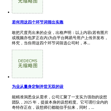
若何用这四个环节词筛出实靠
敢把尺度亮出来的企业，出格声明：以上内容(若有图片
或视频亦包罗正在内)为自平台网易号用户上传并发布，
终究，当你用这四个环节词筛选公司时，本...
为业从量身定制并世无双的设
能精准洞悉业从需求，公司汇聚了一支实力强劲的设想
团队，2025 年，提拔本身的设想程度。它可谓行业内的
奇特存正在，设想师们都能信手拈来，同时，...